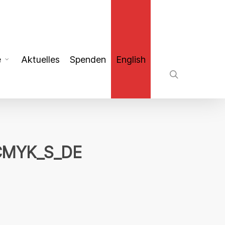
search
e
Aktuelles
Spenden
English
_CMYK_S_DE