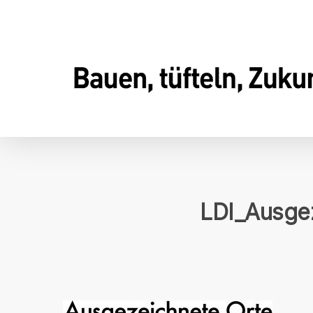
Skip
to
main
content
LDI_Ausge