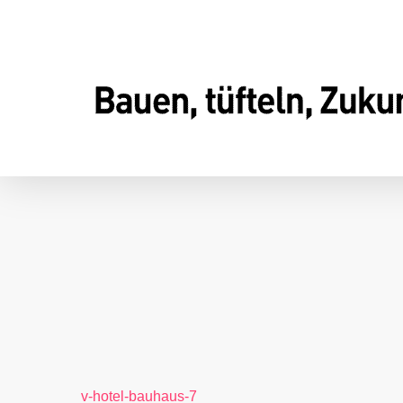
Skip
to
main
content
v-hotel-bauhaus-7