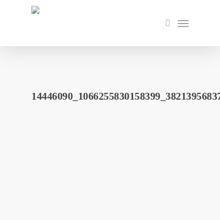
Skip
to
Menu
search
main
content
14446090_1066255830158399_3821395683