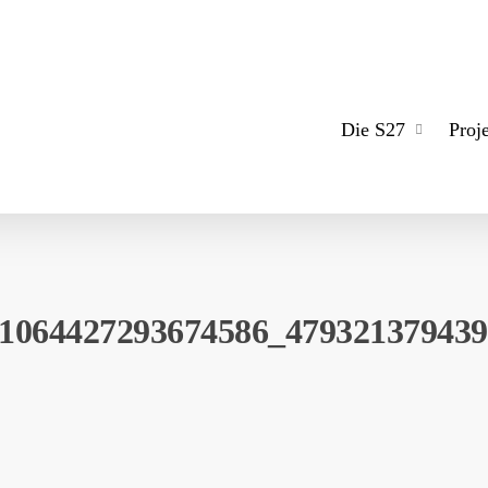
Die S27
Proj
1064427293674586_47932137943