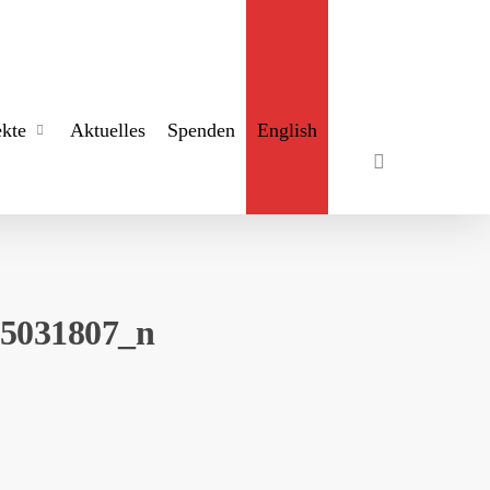
search
ekte
Aktuelles
Spenden
English
95031807_n