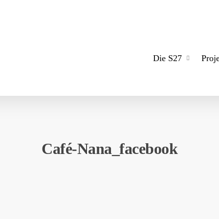
Die S27
Proj
Café-Nana_facebook