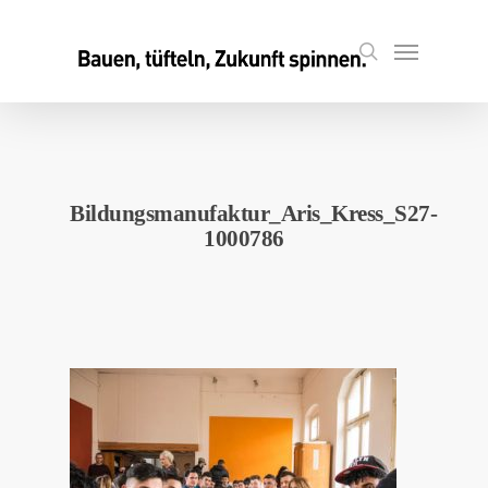
Skip
to
Menu
search
main
content
Bildungsmanufaktur_Aris_Kress_S27-
1000786