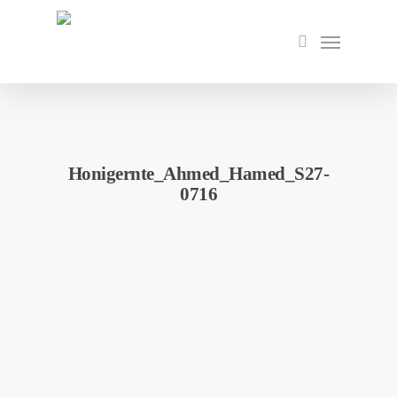
Skip
to
Menu
search
main
content
Honigernte_Ahmed_Hamed_S27-
0716