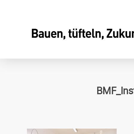
Skip
to
main
content
BMF_Ins