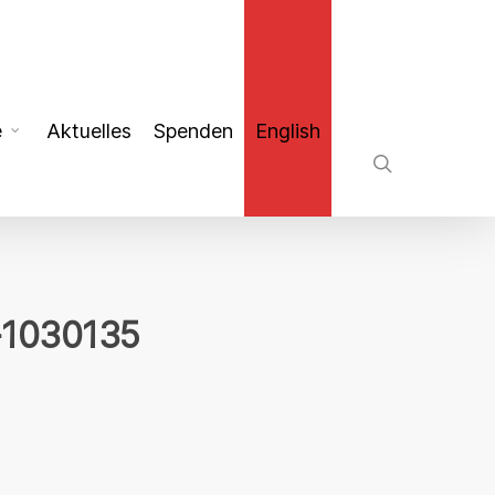
search
e
Aktuelles
Spenden
English
-1030135