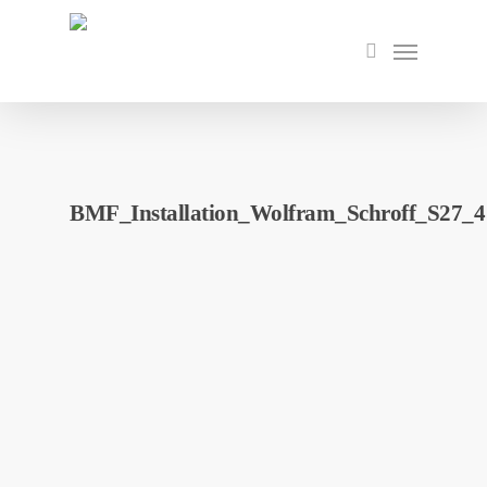
Skip
to
Menu
search
main
content
BMF_Installation_Wolfram_Schroff_S27_4