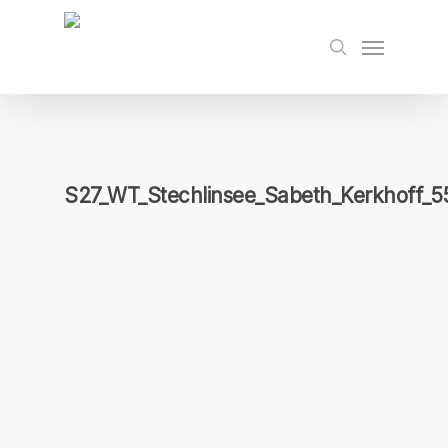
Skip
to
Menu
search
main
content
S27_WT_Stechlinsee_Sabeth_Kerkhoff_5