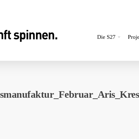
Die S27
Proj
gsmanufaktur_Februar_Aris_Kress