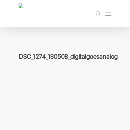
Skip
to
Menu
search
main
content
DSC_1274_180508_digitalgoesanalog