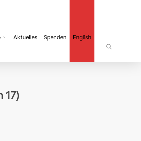
search
e
Aktuelles
Spenden
English
n 17)