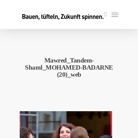
Skip
to
Menu
search
main
content
Mawred_Tandem-
Shaml_MOHAMED-BADARNE
(20)_web