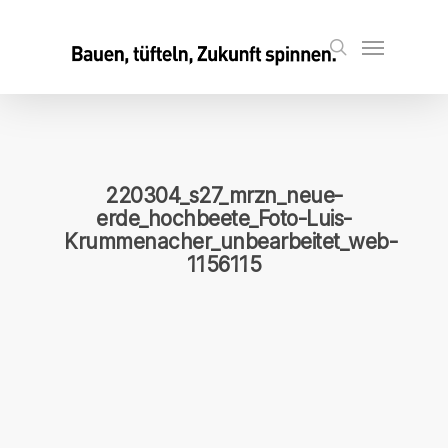
Skip
to
Menu
search
main
content
220304_s27_mrzn_neue-
erde_hochbeete_Foto-Luis-
Krummenacher_unbearbeitet_web-
1156115