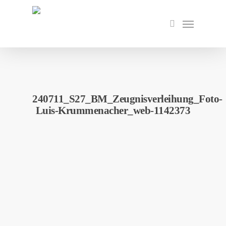
Skip
to
Menu
search
main
content
240711_S27_BM_Zeugnisverleihung_Foto-
Luis-Krummenacher_web-1142373