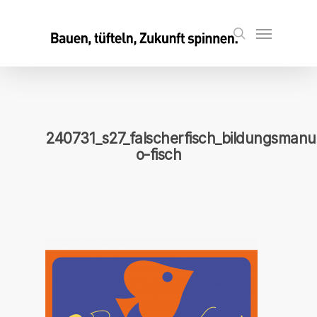
Skip
to
Menu
search
main
content
240731_s27_falscherfisch_bildungsmanu
o-fisch