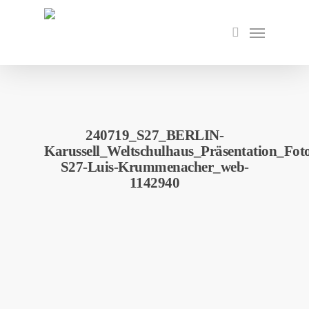
Skip
to
Menu
search
main
content
240719_S27_BERLIN-
Karussell_Weltschulhaus_Präsentation_Fot
S27-Luis-Krummenacher_web-
1142940