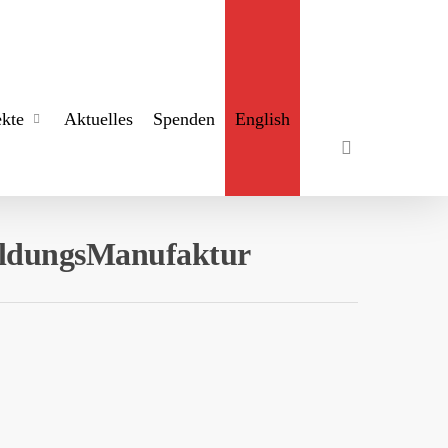
search
ekte
Aktuelles
Spenden
English
-BildungsManufaktur