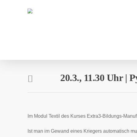
Skip
to
main
content
20.3., 11.30 Uhr |
Im Modul Textil des Kurses Extra3-Bildungs-Manufa
Ist man im Gewand eines Kriegers automatisch mu