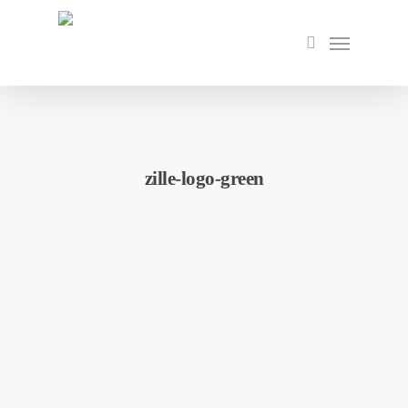
Skip
to
Menu
search
main
content
zille-logo-green