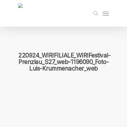
Skip
to
Menu
search
main
content
220924_WIR!FILIALE_WIR!Festival-
Prenzlau_S27_web-1196090_Foto-
Luis-Krummenacher_web