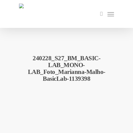
Skip
to
Menu
search
main
content
240228_S27_BM_BASIC-
LAB_MONO-
LAB_Foto_Marianna-Malho-
BasicLab-1139398