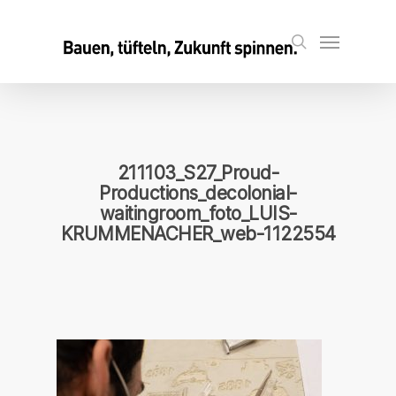
Skip
to
Menu
search
main
content
211103_S27_Proud-
Productions_decolonial-
waitingroom_foto_LUIS-
KRUMMENACHER_web-1122554