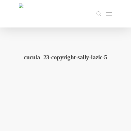
Skip
to
Menu
search
main
content
cucula_23-copyright-sally-lazic-5