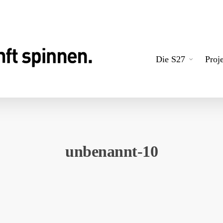
Die S27
Proj
unbenannt-10