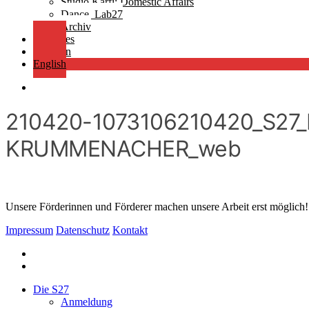
Studio Ƙarfi: Domestic Affairs
Dance_Lab27
Archiv
Aktuelles
Spenden
English
search
210420-1073106210420_S27
KRUMMENACHER_web
Unsere Förderinnen und Förderer machen unsere Arbeit erst möglich
Impressum
Datenschutz
Kontakt
facebook
instagram
Close
Die S27
Menu
Anmeldung