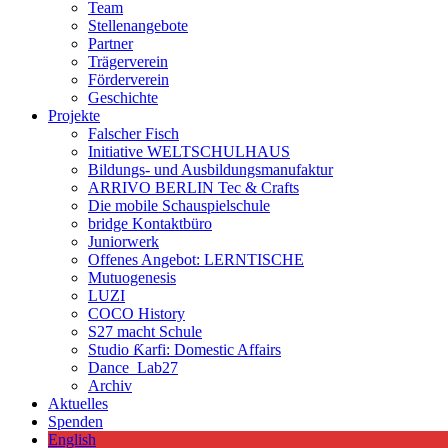
Team
Stellenangebote
Partner
Trägerverein
Förderverein
Geschichte
Projekte
Falscher Fisch
Initiative WELTSCHULHAUS
Bildungs- und Ausbildungsmanufaktur
ARRIVO BERLIN Tec & Crafts
Die mobile Schauspielschule
bridge Kontaktbüro
Juniorwerk
Offenes Angebot: LERNTISCHE
Mutuogenesis
LUZI
COCO History
S27 macht Schule
Studio Ƙarfi: Domestic Affairs
Dance_Lab27
Archiv
Aktuelles
Spenden
English