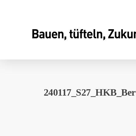
Skip
to
main
content
240117_S27_HKB_Berne