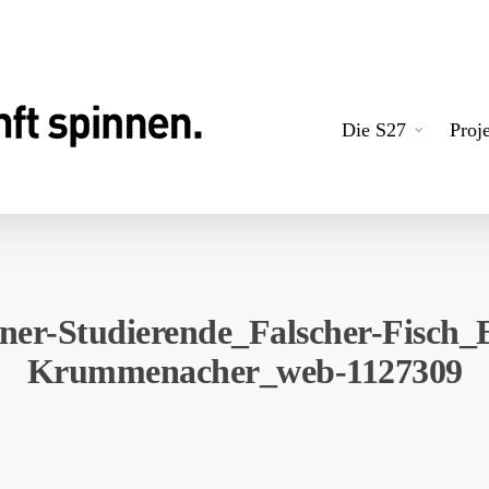
Die S27
Proj
r-Studierende_Falscher-Fisch_E
Krummenacher_web-1127309