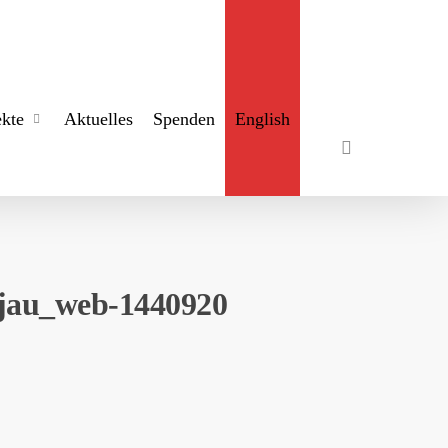
search
ekte
Aktuelles
Spenden
English
eljau_web-1440920