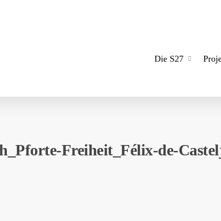
Die S27
Proj
_Pforte-Freiheit_Félix-de-Cast