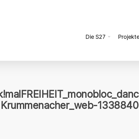
Die S27
Projekt
malFREIHEIT_monobloc_dance
Krummenacher_web-1338840