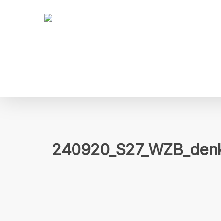
Skip
to
main
content
240920_S27_WZB_denk!