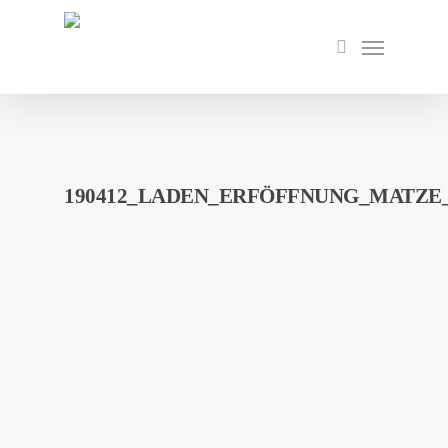
Skip
to
Menu
search
main
content
190412_LADEN_ERFÖFFNUNG_MATZE