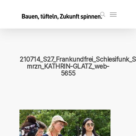
Skip
to
Menu
search
main
content
210714_S27_Frankundfrei_Schlesifunk_S
mrzn_KATHRIN-GLATZ_web-
5655