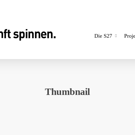
Die S27
Proj
Thumbnail