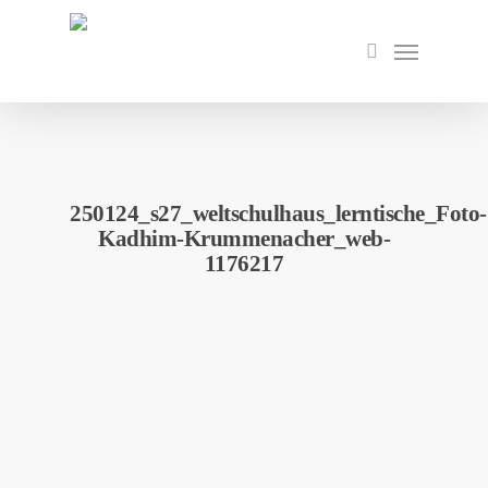
Skip
to
Menu
search
main
content
250124_s27_weltschulhaus_lerntische_Foto-
Kadhim-Krummenacher_web-
1176217