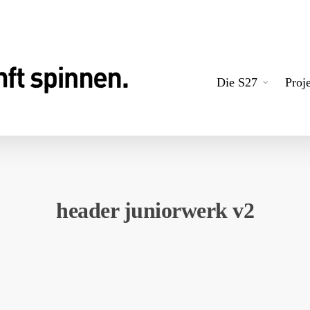
Die S27
Proj
header juniorwerk v2