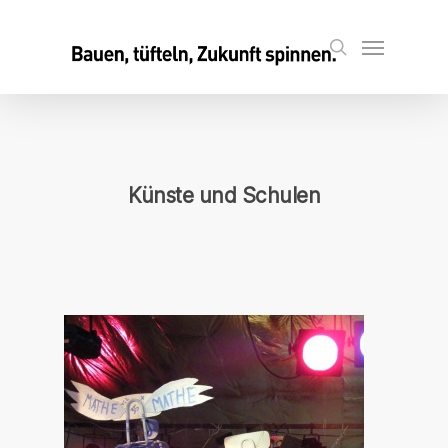
Skip
to
Menu
search
main
content
Künste und Schulen