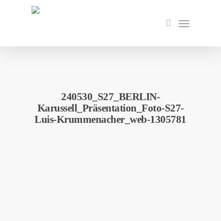
Skip
to
Menu
search
main
content
240530_S27_BERLIN-
Karussell_Präsentation_Foto-S27-
Luis-Krummenacher_web-1305781