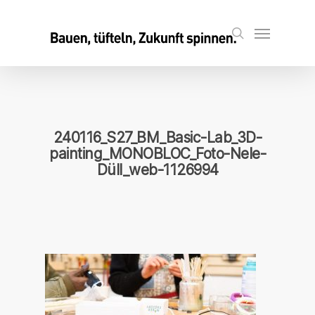
Skip
to
Menu
search
main
content
240116_S27_BM_Basic-Lab_3D-
painting_MONOBLOC_Foto-Nele-
Düll_web-1126994