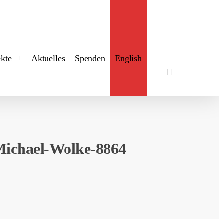
search
ekte
Aktuelles
Spenden
English
hael-Wolke-8864