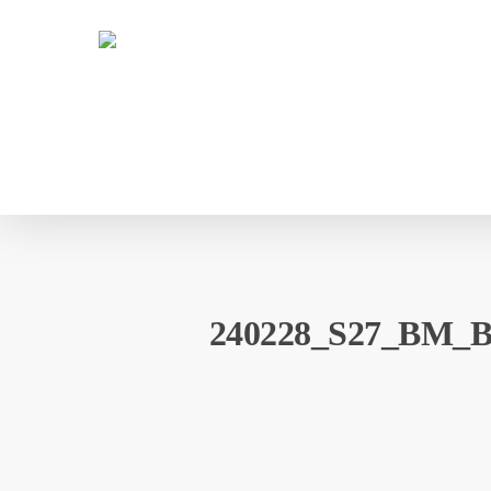
Skip
to
main
content
240228_S27_BM_