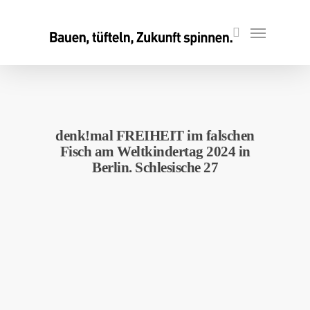
Skip
to
Menu
search
main
content
denk!mal FREIHEIT im falschen
Fisch am Weltkindertag 2024 in
Berlin. Schlesische 27