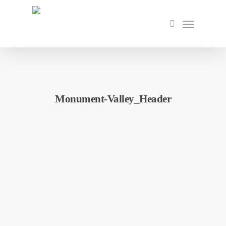
Skip
to
Menu
search
main
content
Monument-Valley_Header