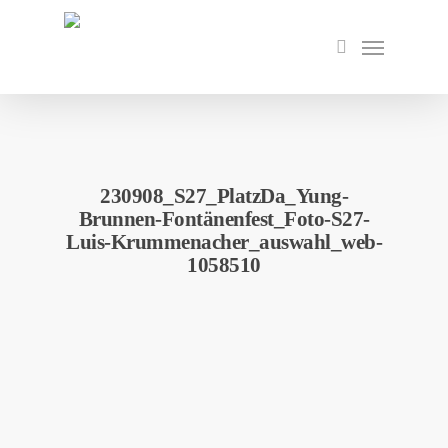
Skip
to
Menu
search
main
content
230908_S27_PlatzDa_Yung-
Brunnen-Fontänenfest_Foto-S27-
Luis-Krummenacher_auswahl_web-
1058510