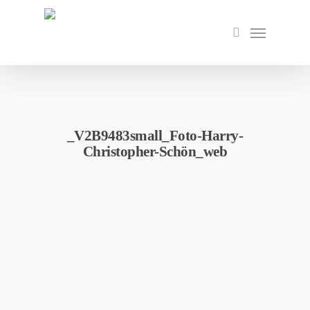
Skip
to
Menu
search
main
content
_V2B9483small_Foto-Harry-
Christopher-Schön_web