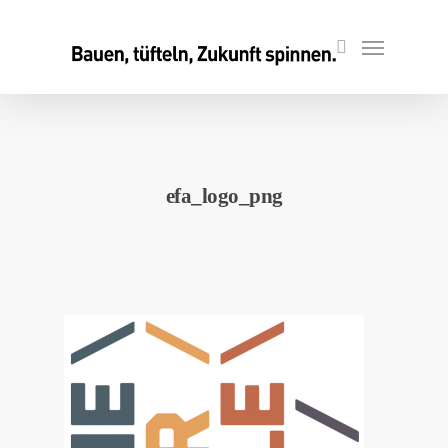
Skip
to
Menu
search
main
content
efa_logo_png