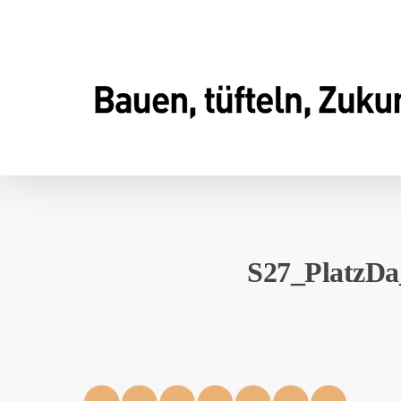
Skip
to
main
content
S27_PlatzDa