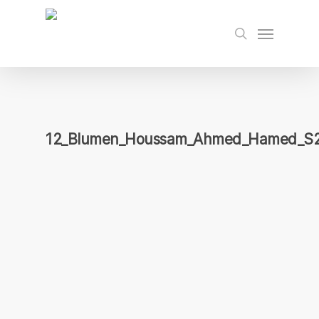
Skip
to
Menu
search
main
content
12_Blumen_Houssam_Ahmed_Hamed_S