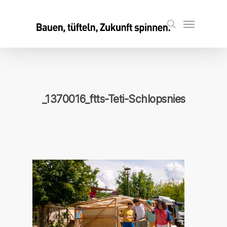
Skip
to
Menu
search
main
content
_1370016_ftts-Teti-Schlopsnies