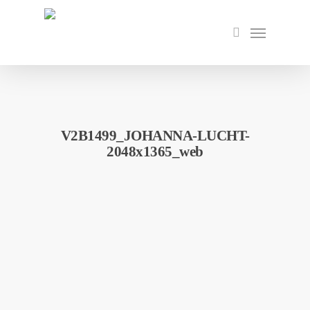
Skip
to
Menu
search
main
content
V2B1499_JOHANNA-LUCHT-
2048x1365_web