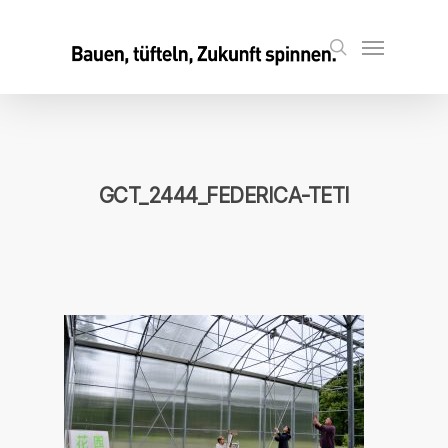
Skip
to
Menu
search
main
content
GCT_2444_FEDERICA-TETI