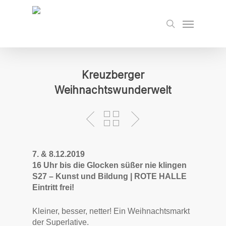
Skip
to
Menu
search
main
content
Kreuzberger
Weihnachtswunderwelt
7. & 8.12.2019
16 Uhr bis die Glocken süßer nie klingen
S27 – Kunst und Bildung | ROTE HALLE
Eintritt frei!
Kleiner, besser, netter!
Ein Weihnachtsmarkt
der Superlative.