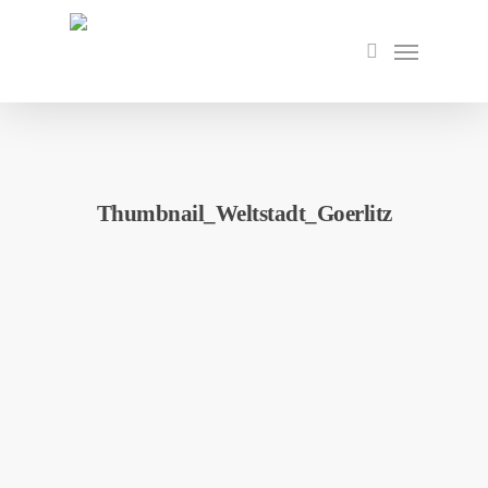
Skip
to
Menu
search
main
content
Thumbnail_Weltstadt_Goerlitz